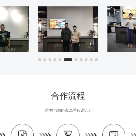
合作流程
维构与您距离牵手仅需7步